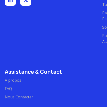
Ta
Pa
Pl
So
Pa
Ac
Assistance & Contact
A propos
FAQ
Nous Contacter