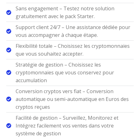
Sans engagement – Testez notre solution
gratuitement avec le pack Starter.
Support client 24/7 – Une assistance dédiée pour
vous accompagner à chaque étape.
Flexibilité totale – Choisissez les cryptomonnaies
que vous souhaitez accepter.
Stratégie de gestion – Choisissez les
cryptomonnaies que vous conservez pour
accumulation
Conversion cryptos vers fiat – Conversion
automatique ou semi-automatique en Euros des
cryptos reçues
Facilité de gestion – Surveillez, Monitorez et
Intégrez facilement vos ventes dans votre
système de gestion