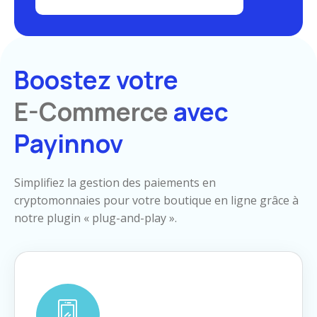
Boostez votre
E-Commerce
avec
Payinnov
Simplifiez la gestion des paiements en
cryptomonnaies pour votre boutique en ligne grâce à
notre plugin « plug-and-play ».