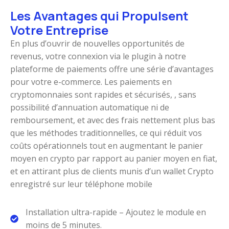
Les Avantages qui Propulsent
Votre Entreprise
En plus d’ouvrir de nouvelles opportunités de
revenus, votre connexion via le plugin à notre
plateforme de paiements offre une série d’avantages
pour votre e-commerce. Les paiements en
cryptomonnaies sont rapides et sécurisés, , sans
possibilité d’annuation automatique ni de
remboursement, et avec des frais nettement plus bas
que les méthodes traditionnelles, ce qui réduit vos
coûts opérationnels tout en augmentant le panier
moyen en crypto par rapport au panier moyen en fiat,
et en attirant plus de clients munis d’un wallet Crypto
enregistré sur leur téléphone mobile
Installation ultra-rapide – Ajoutez le module en
moins de 5 minutes.