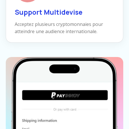
Support Multidevise
Acceptez plusieurs cryptomonnaies pour
atteindre une audience internationale.