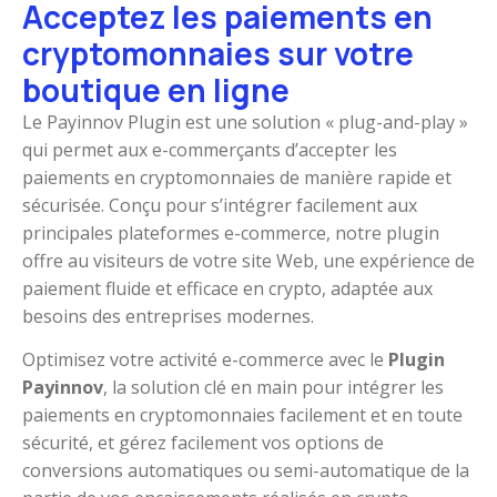
Acceptez les paiements en
cryptomonnaies sur votre
boutique en ligne
Le Payinnov Plugin est une solution « plug-and-play »
qui permet aux e-commerçants d’accepter les
paiements en cryptomonnaies de manière rapide et
sécurisée. Conçu pour s’intégrer facilement aux
principales plateformes e-commerce, notre plugin
offre au visiteurs de votre site Web, une expérience de
paiement fluide et efficace en crypto, adaptée aux
besoins des entreprises modernes.
Optimisez votre activité e-commerce avec le
Plugin
Payinnov
, la solution clé en main pour intégrer les
paiements en cryptomonnaies facilement et en toute
sécurité, et gérez facilement vos options de
conversions automatiques ou semi-automatique de la