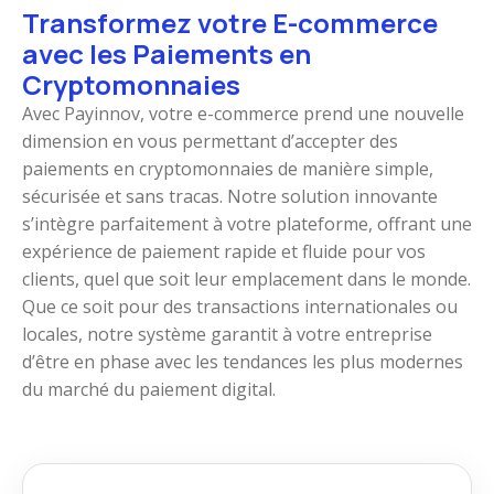
Transformez votre E-commerce
avec les Paiements en
Cryptomonnaies
Avec Payinnov, votre e-commerce prend une nouvelle
dimension en vous permettant d’accepter des
paiements en cryptomonnaies de manière simple,
sécurisée et sans tracas. Notre solution innovante
s’intègre parfaitement à votre plateforme, offrant une
expérience de paiement rapide et fluide pour vos
clients, quel que soit leur emplacement dans le monde.
Que ce soit pour des transactions internationales ou
locales, notre système garantit à votre entreprise
d’être en phase avec les tendances les plus modernes
du marché du paiement digital.