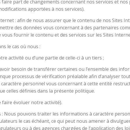
s faire part de changements concernant nos services et nos p
 modifications apportées à nos services).
nternet : afin de nous assurer que le contenu de nos Sites In
smettre des données vous concernant à des partenaires comme
e vous fournir le contenu et des services sur les Sites Interne
ans le cas où nous :
e activité ou d’une partie de celle-ci à un tiers ;
s avoir besoin de transférer certaines ou l’ensemble des inf
conque processus de vérification préalable afin d’analyser t
caractère personnel vous concernant à cette entité restruct
que celles définies dans la présente politique.
 faire évoluer notre activité).
res : Nous pouvons traiter les informations à caractère per
ulateurs le cas échéant, ce qui peut nous amener à divulgue
 régulateurs ou à des agences chargées de l’application des 