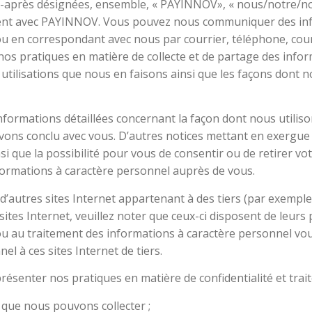
les (ci-après désignées, ensemble, « PAYINNOV», « nous/notre/
agissent avec PAYINNOV. Vous pouvez nous communiquer des i
») ou en correspondant avec nous par courrier, téléphone, cou
nit nos pratiques en matière de collecte et de partage des in
 utilisations que nous en faisons ainsi que les façons dont
 informations détaillées concernant la façon dont nous utili
avons conclu avec vous. D’autres notices mettant en exergue 
i que la possibilité pour vous de consentir ou de retirer vo
formations à caractère personnel auprès de vous.
 d’autres sites Internet appartenant à des tiers (par exempl
 sites Internet, veuillez noter que ceux-ci disposent de leurs
ou au traitement des informations à caractère personnel vous
l à ces sites Internet de tiers.
présenter nos pratiques en matière de confidentialité et trait
 que nous pouvons collecter ;