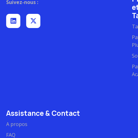
Suivez-nous :
e
Ta
Ta
Pa
Pl
So
Pa
Ac
Assistance & Contact
A propos
FAQ