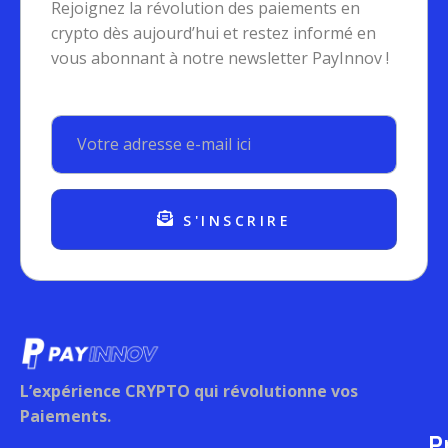
Rejoignez la révolution des paiements en
crypto dès aujourd’hui et restez informé en
vous abonnant à notre newsletter PayInnov !
S'INSCRIRE
L’expérience CRYPTO qui révolutionne vos
Paiements.
P