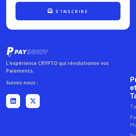
S'INSCRIRE
L’expérience CRYPTO qui révolutionne vos
Paiements.
P
Suivez-nous :
e
Ta
Ta
Pa
Pl
So