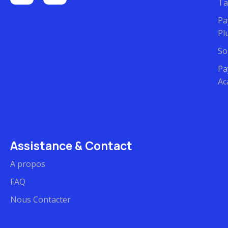
Ta
Pa
Pl
So
Pa
Ac
Assistance & Contact
A propos
FAQ
Nous Contacter