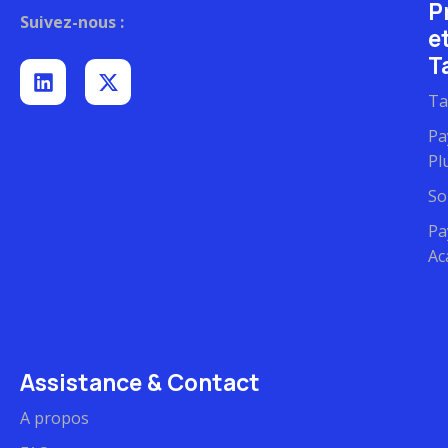
P
Suivez-nous :
e
Ta
Ta
Pa
Pl
So
Pa
Ac
Assistance & Contact
A propos