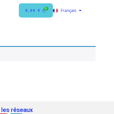
Français
0,00
€
English
 les réseaux